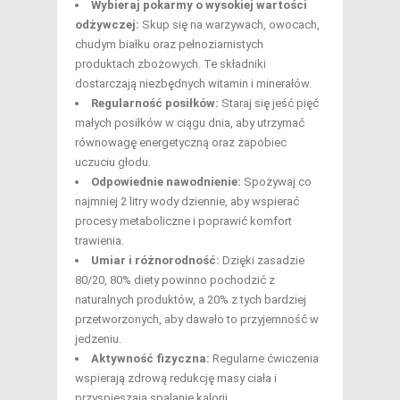
Wybieraj pokarmy o wysokiej wartości
odżywczej:
Skup się na warzywach, owocach,
chudym białku oraz pełnoziarnistych
produktach zbożowych. Te składniki
dostarczają niezbędnych witamin i minerałów.
Regularność posiłków:
Staraj się jeść pięć
małych posiłków w ciągu dnia, aby utrzymać
równowagę energetyczną oraz zapobiec
uczuciu głodu.
Odpowiednie nawodnienie:
Spożywaj co
najmniej 2 litry wody dziennie, aby wspierać
procesy metaboliczne i poprawić komfort
trawienia.
Umiar i różnorodność:
Dzięki zasadzie
80/20, 80% diety powinno pochodzić z
naturalnych produktów, a 20% z tych bardziej
przetworzonych, aby dawało to przyjemność w
jedzeniu.
Aktywność fizyczna:
Regularne ćwiczenia
wspierają zdrową redukcję masy ciała i
przyspieszają spalanie kalorii.