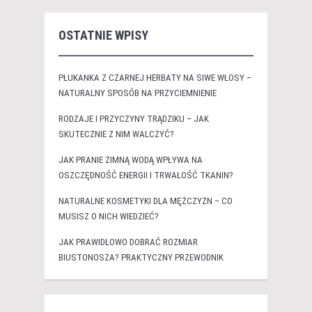
OSTATNIE WPISY
PŁUKANKA Z CZARNEJ HERBATY NA SIWE WŁOSY –
NATURALNY SPOSÓB NA PRZYCIEMNIENIE
RODZAJE I PRZYCZYNY TRĄDZIKU – JAK
SKUTECZNIE Z NIM WALCZYĆ?
JAK PRANIE ZIMNĄ WODĄ WPŁYWA NA
OSZCZĘDNOŚĆ ENERGII I TRWAŁOŚĆ TKANIN?
NATURALNE KOSMETYKI DLA MĘŻCZYZN – CO
MUSISZ O NICH WIEDZIEĆ?
JAK PRAWIDŁOWO DOBRAĆ ROZMIAR
BIUSTONOSZA? PRAKTYCZNY PRZEWODNIK