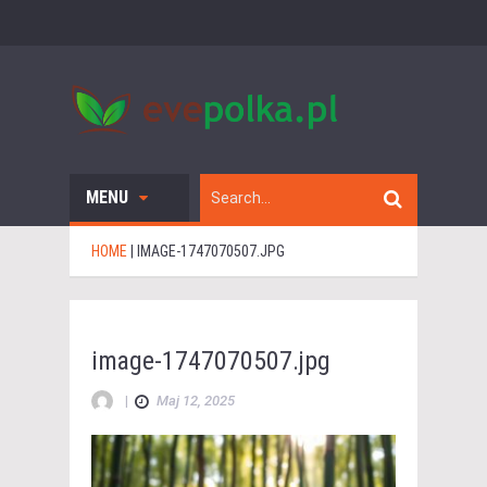
MENU
HOME
|
IMAGE-1747070507.JPG
image-1747070507.jpg
|
Maj 12, 2025