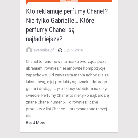
Kto reklamuje perfumy Chanel?
Nie tylko Gabrielle… Które
perfumy Chanel są
najładniejsze?
evepolka.pl
|
Lip 5, 2018
Chanel to renomowana marka tworząca poza
ubraniami również niesamowite kompozycje
zapachowe. Od zawsze ta marka uchodziła za
luksusową, a jej produkty są oznaką dobrego
gustu i dodają szyku i klasy kobietom na całym
świecie. Perfumy Chanel to nie tylko najbardziej
znane Chanel numer 5. To również liczne
produkty z lini Chance – przeznaczone raczej
dla…
Read More