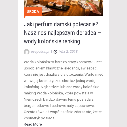
URODA
Jaki perfum damski polecacie?
Nasz nos najlepszym doradcą –
wody kolońskie ranking
evepolka.pl
|
Wrz 2, 2018
Woda kolońska to bardzo stary kosmetyk. Jest
uosobieniem klasycznej elegancji, świeżości,
która nie jest drażliwa dla otoczenia. Warto mieć
w swojej kosmetyczce chociaż jedną wodę
kolońską. Najbardziej lubiane wody kolońskie
ranking Woda kolońska, która powstała w
Niemczech bardzo dawno temu posiadała
bergamotkowe i cedrowe nuty zapachowe.
Często również współcześnie zdarza się, że ten
kosmetyk posiada…
Read More