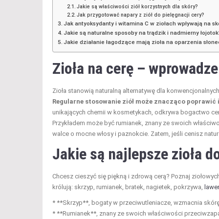
Jakie są właściwości ziół korzystnych dla skóry?
Jak przygotować napary z ziół do pielęgnacji cery?
Jak antyoksydanty i witamina C w ziołach wpływają na sk
Jakie są naturalne sposoby na trądzik i nadmierny łojotok
Jakie działanie łagodzące mają zioła na oparzenia słone
Zioła na cerę – wprowadzen
Zioła stanowią naturalną alternatywę dla konwencjonalnych
Regularne stosowanie ziół może znacząco poprawić i
unikających chemii w kosmetykach, odkrywa bogactwo cen
Przykładem może być rumianek, znany ze swoich właściwo
walce o mocne włosy i paznokcie. Zatem, jeśli cenisz nat
Jakie są najlepsze zioła d
Chcesz cieszyć się piękną i zdrową cerą? Poznaj ziołowyc
królują: skrzyp, rumianek, bratek, nagietek, pokrzywa,
lawe
* **Skrzyp**, bogaty w przeciwutleniacze, wzmacnia skórę,
* **Rumianek**, znany ze swoich właściwości przeciwzapal