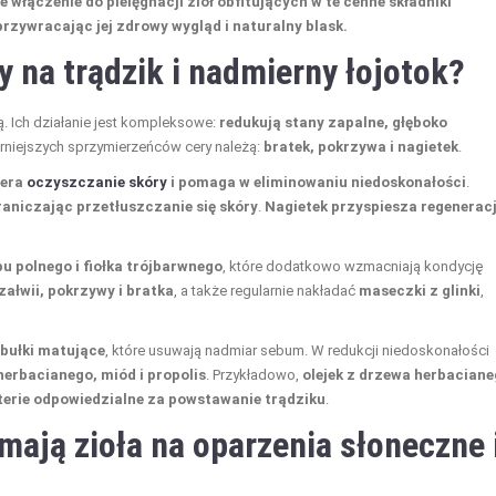
e włączenie do pielęgnacji ziół obfitujących w te cenne składniki
zywracając jej zdrowy wygląd i naturalny blask.
y na trądzik i nadmierny łojotok?
rą. Ich działanie jest kompleksowe:
redukują stany zapalne, głęboko
arniejszych sprzymierzeńców cery należą:
bratek, pokrzywa i nagietek
.
iera
oczyszczanie skóry
i pomaga w eliminowaniu niedoskonałości
.
aniczając przetłuszczanie się skóry
.
Nagietek przyspiesza regeneracj
u polnego i fiołka trójbarwnego
, które dodatkowo wzmacniają kondycję
załwii, pokrzywy i bratka
, a także regularnie nakładać
maseczki z glinki
,
ibułki matujące
, które usuwają nadmiar sebum. W redukcji niedoskonałości
herbacianego, miód i propolis
. Przykładowo,
olejek z drzewa herbaciane
terie odpowiedzialne za powstawanie trądziku
.
 mają zioła na
oparzenia słoneczne