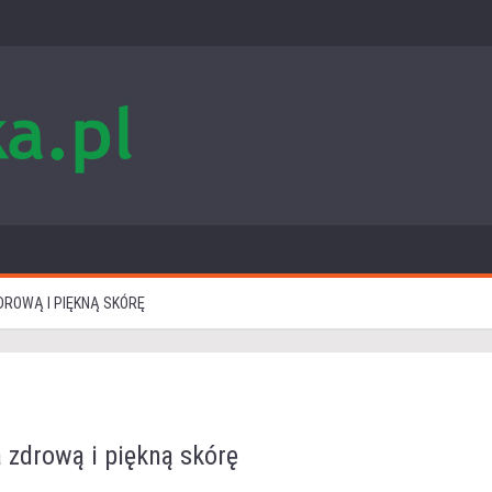
DROWĄ I PIĘKNĄ SKÓRĘ
a zdrową i piękną skórę