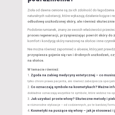
Zioła od dawna cenione są za ich zdolność do łagodzenia
naturalnych substancji, które wykazują działanie kojące i r
odbudowę uszkodzonej skóry, ale również skutecznie 
Podobnie rumianek, znany ze swoich właściwości przeciwz
proces regeneracji, przyspieszając powrót skóry do 
komfort i kondycję skóry narażonej na słońce i inne czynnik
Nie można również zapomnieć o aloesie, który jest prawdz
przyspiesza gojenie się ran i drobnych uszkodzeń, cz
na słońce.
W temacie również:
Zgoda na zabieg medycyny estetycznej – co musis
tylko chroni prawa pacjenta, ale również zabezpiecza specjali
Co oznaczają symbole na kosmetykach? Ważne inf
dokładnie oznaczają wszystkie te symbole, które widzisz na o
Jak uzyskać proste włosy? Skuteczne metody i pie
w różnorodne stylizacje – od codziennych, po te bardziej forma
Kosmetyki na puszące się włosy – jak je stosować i