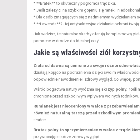
* **Bratek** to skuteczny pogromca trądziku.
* Jeśli zależy ci na szybkim gojeniu się ranek i niedoskonał
* Dla osób zmagających się z nadmiernym wydzielaniem s
* **Lawenda**? Jej antybakteryjne działanie ochroni twoj
Jak widzisz, te naturalne skarby oferują kompleksową piel
pomocne w drodze do idealnej cery!
Jakie są właściwości ziół korzystn
Zioła od dawna są cenione za swoje różnorodne właści
działają kojąco na podrażnienia dzięki swoim właściwości
odpowiednie nawodnienie i zdrowy wygląd. Co więcej, pom
Wśród bogactwa natury wyróżnia się
skrzyp polny, rośl
chronione przed szkodliwym wpływem wolnych rodników, 
Rumianek jest nieoceniony w walce z przebarwieniam
również naturalną tarczę przed szkodliwym promie
słońce.
Bratek polny to sprzymierzeniec w walce z trądzikie
przywracając skórze zdrowy wygląd.