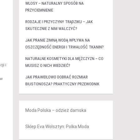
WŁOSY – NATURALNY SPOSÓB NA
PRZYCIEMNIENIE
RODZAJE I PRZYCZYNY TRĄDZIKU – JAK
SKUTECZNIE Z NIM WALCZYĆ?
JAK PRANIE ZIMNĄ WODĄ WPŁYWA NA
OSZCZĘDNOŚĆ ENERGII I TRWAŁOŚĆ TKANIN?
NATURALNE KOSMETYKI DLA MĘŻCZYZN – CO
ji i
MUSISZ O NICH WIEDZIEĆ?
JAK PRAWIDŁOWO DOBRAĆ ROZMIAR
 w
BIUSTONOSZA? PRAKTYCZNY PRZEWODNIK
Moda Polska – odzież damska
Sklep Eva Wolsztyn: Polka Moda