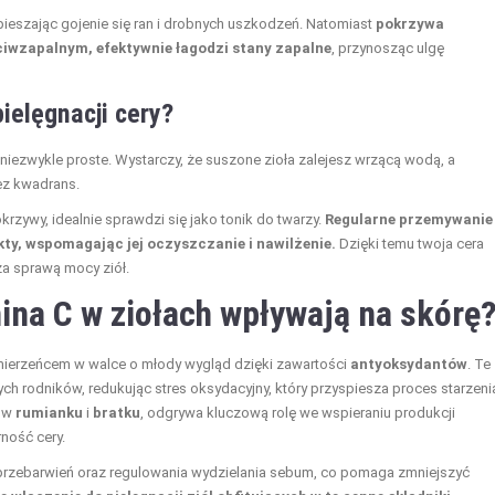
pieszając gojenie się ran i drobnych uszkodzeń. Natomiast
pokrzywa
iwzapalnym, efektywnie łagodzi stany zapalne
, przynosząc ulgę
ielęgnacji cery?
niezwykle proste. Wystarczy, że suszone zioła zalejesz wrzącą wodą, a
ez kwadrans.
krzywy, idealnie sprawdzi się jako tonik do twarzy.
Regularne przemywanie
ty, wspomagając jej oczyszczanie i nawilżenie.
Dzięki temu twoja cera
za sprawą mocy ziół.
ina C w ziołach wpływają na skórę
mierzeńcem w walce o młody wygląd dzięki zawartości
antyoksydantów
. Te
ych rodników, redukując stres oksydacyjny, który przyspiesza proces starzeni
i w
rumianku
i
bratku
, odgrywa kluczową rolę we wspieraniu produkcji
rność cery.
przebarwień oraz regulowania wydzielania sebum, co pomaga zmniejszyć