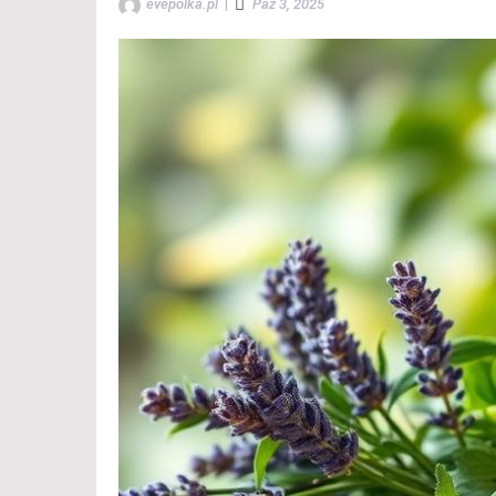
evepolka.pl
|
Paź 3, 2025