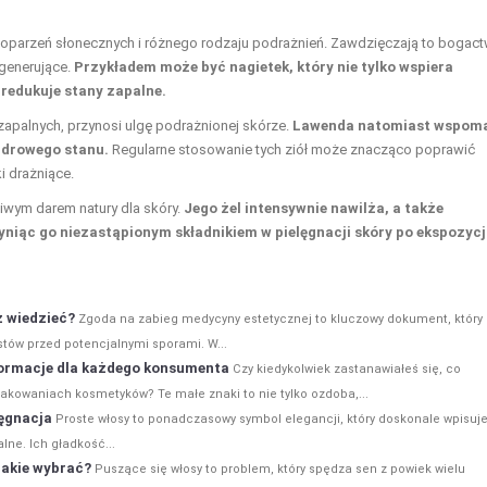
 oparzeń słonecznych i różnego rodzaju podrażnień. Zawdzięczają to bogac
egenerujące.
Przykładem może być nagietek, który nie tylko wspiera
redukuje stany zapalne.
apalnych, przynosi ulgę podrażnionej skórze.
Lawenda natomiast wspom
zdrowego stanu.
Regularne stosowanie tych ziół może znacząco poprawić
i drażniące.
iwym darem natury dla skóry.
Jego żel intensywnie nawilża, a także
yniąc go niezastąpionym składnikiem w pielęgnacji skóry po ekspozycj
z wiedzieć?
Zgoda na zabieg medycyny estetycznej to kluczowy dokument, który 
stów przed potencjalnymi sporami. W...
ormacje dla każdego konsumenta
Czy kiedykolwiek zastanawiałeś się, co
pakowaniach kosmetyków? Te małe znaki to nie tylko ozdoba,...
lęgnacja
Proste włosy to ponadczasowy symbol elegancji, który doskonale wpisuje
lne. Ich gładkość...
 jakie wybrać?
Puszące się włosy to problem, który spędza sen z powiek wielu