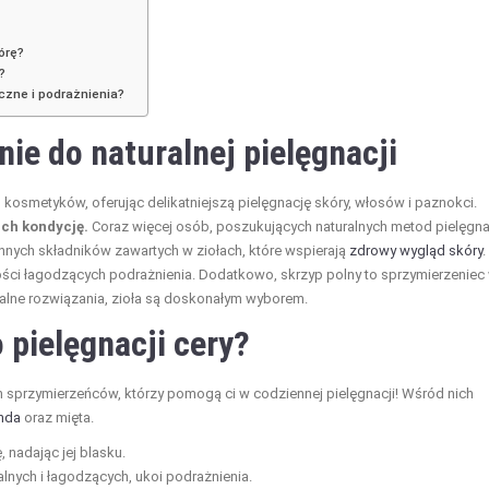
órę?
?
czne i podrażnienia?
ie do naturalnej pielęgnacji
 kosmetyków, oferując delikatniejszą pielęgnację skóry, włosów i paznokci.
ch kondycję.
Coraz więcej osób, poszukujących naturalnych metod pielęgnac
nych składników zawartych w ziołach, które wspierają
zdrowy wygląd skóry
.
ści łagodzących podrażnienia. Dodatkowo, skrzyp polny to sprzymierzeniec
uralne rozwiązania, zioła są doskonałym wyborem.
o pielęgnacji cery?
h sprzymierzeńców, którzy pomogą ci w codziennej pielęgnacji! Wśród nich
nda
oraz mięta.
 nadając jej blasku.
nych i łagodzących, ukoi podrażnienia.