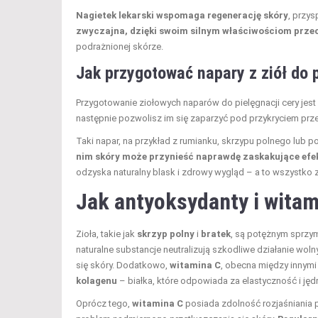
Nagietek lekarski wspomaga regenerację skóry
, przys
zwyczajna, dzięki swoim silnym właściwościom przec
podrażnionej skórze.
Jak przygotować napary z ziół do p
Przygotowanie ziołowych naparów do pielęgnacji cery jest 
następnie pozwolisz im się zaparzyć pod przykryciem prz
Taki napar, na przykład z rumianku, skrzypu polnego lub po
nim skóry może przynieść naprawdę zaskakujące efek
odzyska naturalny blask i zdrowy wygląd – a to wszystko 
Jak antyoksydanty i witam
Zioła, takie jak
skrzyp polny
i
bratek
, są potężnym sprzy
naturalne substancje neutralizują szkodliwe działanie woln
się skóry. Dodatkowo,
witamina C
, obecna między innym
kolagenu
– białka, które odpowiada za elastyczność i jęd
Oprócz tego,
witamina C
posiada zdolność rozjaśniania 