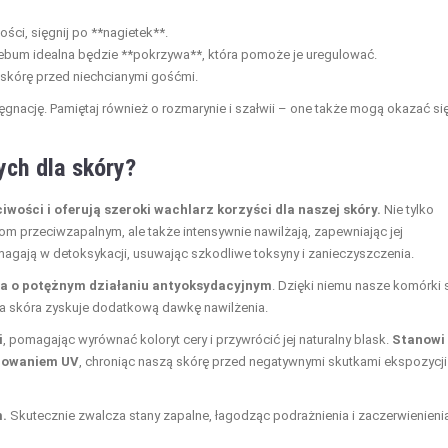
ości, sięgnij po **nagietek**.
ebum idealna będzie **pokrzywa**, która pomoże je uregulować.
ą skórę przed niechcianymi gośćmi.
ęgnację. Pamiętaj również o rozmarynie i szałwii – one także mogą okazać si
ych dla skóry?
wości i oferują szeroki wachlarz korzyści dla naszej skóry.
Nie tylko
om przeciwzapalnym, ale także intensywnie nawilżają, zapewniając jej
agają w detoksykacji, usuwając szkodliwe toksyny i zanieczyszczenia.
ina o potężnym działaniu antyoksydacyjnym
. Dzięki niemu nasze komórki 
a skóra zyskuje dodatkową dawkę nawilżenia.
i
, pomagając wyrównać koloryt cery i przywrócić jej naturalny blask.
Stanowi
niowaniem UV
, chroniąc naszą skórę przed negatywnymi skutkami ekspozycji
m.
Skutecznie zwalcza stany zapalne, łagodząc podrażnienia i zaczerwienienia