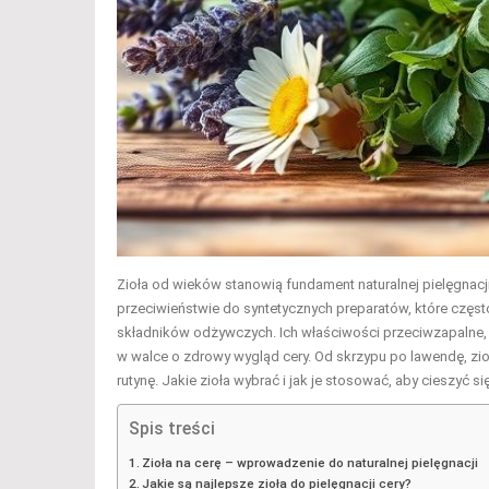
Zioła od wieków stanowią fundament naturalnej pielęgnacj
przeciwieństwie do syntetycznych preparatów, które częst
składników odżywczych. Ich właściwości przeciwzapalne, 
w walce o zdrowy wygląd cery. Od skrzypu po lawendę, zio
rutynę. Jakie zioła wybrać i jak je stosować, aby cieszyć s
Spis treści
Zioła na cerę – wprowadzenie do naturalnej pielęgnacji
Jakie są najlepsze zioła do pielęgnacji cery?