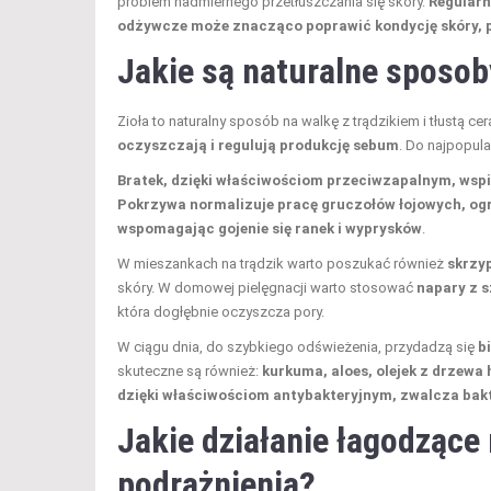
problem nadmiernego przetłuszczania się skóry.
Regularn
odżywcze może znacząco poprawić kondycję skóry, pr
Jakie są naturalne sposob
Zioła to naturalny sposób na walkę z trądzikiem i tłustą ce
oczyszczają i regulują produkcję sebum
. Do najpopul
Bratek, dzięki właściwościom przeciwzapalnym, wsp
Pokrzywa normalizuje pracę gruczołów łojowych, ogr
wspomagając gojenie się ranek i wyprysków
.
W mieszankach na trądzik warto poszukać również
skrzyp
skóry. W domowej pielęgnacji warto stosować
napary z s
która dogłębnie oczyszcza pory.
W ciągu dnia, do szybkiego odświeżenia, przydadzą się
b
skuteczne są również:
kurkuma, aloes, olejek z drzewa 
dzięki właściwościom antybakteryjnym, zwalcza bak
Jakie działanie łagodzące
podrażnienia?