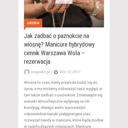
URODA
Jak zadbać o paznokcie na
wiosnę? Manicure hybrydowy
cennik Warszawa Wola –
rezerwacja
evepolka.pl
|
Wrz 13, 2017
Wiosna to czas, kiedy przyroda budzi się do
życia, a my możemy odświeżyć nasz wygląd, w
tym także zadbać o paznokcie. Zmieniające się
warunki atmosferyczne wpływają na ich
kondycję, dlatego warto wprowadzić
odpowiednie nawyki pielęgnacyjne oraz
rozważyć trendy w manicure, które będą modne
w nadchodzących miesiącach. Manicure