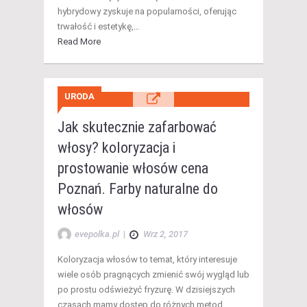
hybrydowy zyskuje na popularności, oferując
trwałość i estetykę,…
Read More
URODA
Jak skutecznie zafarbować
włosy? koloryzacja i
prostowanie włosów cena
Poznań. Farby naturalne do
włosów
evepolka.pl
|
Wrz 2, 2017
Koloryzacja włosów to temat, który interesuje
wiele osób pragnących zmienić swój wygląd lub
po prostu odświeżyć fryzurę. W dzisiejszych
czasach mamy dostęp do różnych metod