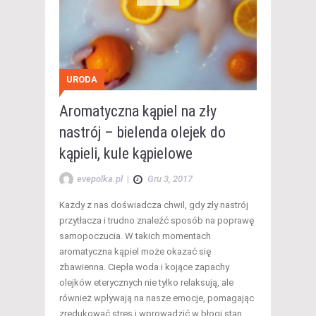
URODA
Aromatyczna kąpiel na zły
nastrój – bielenda olejek do
kąpieli, kule kąpielowe
evepolka.pl
|
Gru 3, 2017
Każdy z nas doświadcza chwil, gdy zły nastrój
przytłacza i trudno znaleźć sposób na poprawę
samopoczucia. W takich momentach
aromatyczna kąpiel może okazać się
zbawienna. Ciepła woda i kojące zapachy
olejków eterycznych nie tylko relaksują, ale
również wpływają na nasze emocje, pomagając
zredukować stres i wprowadzić w błogi stan