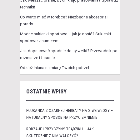
Jak wieszać pranie, by uniknąć prasowania? Sprawdź
techniki!
Co warto mieć w torebce? Niezbędne akcesoria i
porady
Modne sukienki sportowe – jak je nosić? Sukienki
sportowe z numerem
Jak dopasować spodnie do sylwetki? Przewodnik po
rozmiarze i fasonie
Odzież lniana na miarę Twoich potrzeb
OSTATNIE WPISY
PŁUKANKA Z CZARNEJ HERBATY NA SIWE WŁOSY –
NATURALNY SPOSÓB NA PRZYCIEMNIENIE
RODZAJE I PRZYCZYNY TRĄDZIKU – JAK
SKUTECZNIE Z NIM WALCZYĆ?