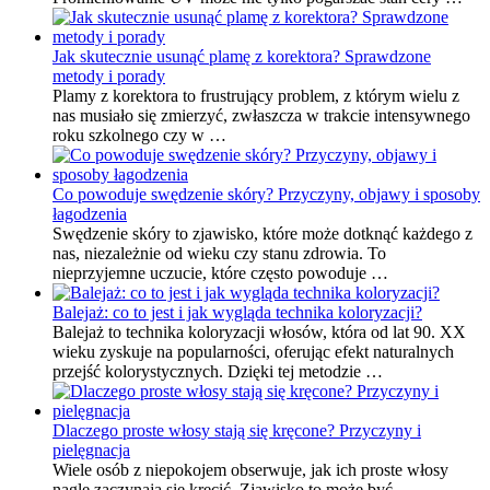
Jak skutecznie usunąć plamę z korektora? Sprawdzone
metody i porady
Plamy z korektora to frustrujący problem, z którym wielu z
nas musiało się zmierzyć, zwłaszcza w trakcie intensywnego
roku szkolnego czy w …
Co powoduje swędzenie skóry? Przyczyny, objawy i sposoby
łagodzenia
Swędzenie skóry to zjawisko, które może dotknąć każdego z
nas, niezależnie od wieku czy stanu zdrowia. To
nieprzyjemne uczucie, które często powoduje …
Balejaż: co to jest i jak wygląda technika koloryzacji?
Balejaż to technika koloryzacji włosów, która od lat 90. XX
wieku zyskuje na popularności, oferując efekt naturalnych
przejść kolorystycznych. Dzięki tej metodzie …
Dlaczego proste włosy stają się kręcone? Przyczyny i
pielęgnacja
Wiele osób z niepokojem obserwuje, jak ich proste włosy
nagle zaczynają się kręcić. Zjawisko to może być