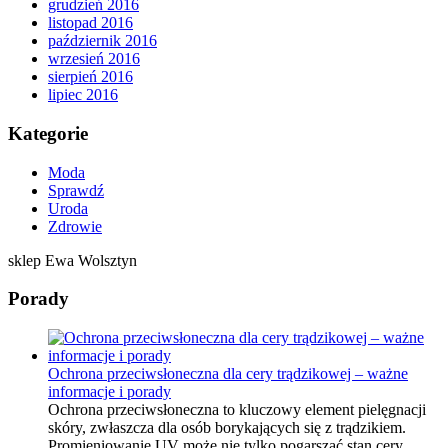
grudzień 2016
listopad 2016
październik 2016
wrzesień 2016
sierpień 2016
lipiec 2016
Kategorie
Moda
Sprawdź
Uroda
Zdrowie
sklep Ewa Wolsztyn
Porady
Ochrona przeciwsłoneczna dla cery trądzikowej – ważne
informacje i porady
Ochrona przeciwsłoneczna to kluczowy element pielęgnacji
skóry, zwłaszcza dla osób borykających się z trądzikiem.
Promieniowanie UV może nie tylko pogarszać stan cery …