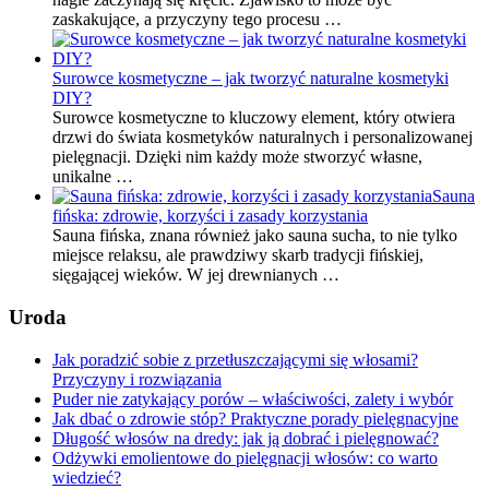
zaskakujące, a przyczyny tego procesu …
Surowce kosmetyczne – jak tworzyć naturalne kosmetyki
DIY?
Surowce kosmetyczne to kluczowy element, który otwiera
drzwi do świata kosmetyków naturalnych i personalizowanej
pielęgnacji. Dzięki nim każdy może stworzyć własne,
unikalne …
Sauna
fińska: zdrowie, korzyści i zasady korzystania
Sauna fińska, znana również jako sauna sucha, to nie tylko
miejsce relaksu, ale prawdziwy skarb tradycji fińskiej,
sięgającej wieków. W jej drewnianych …
Uroda
Jak poradzić sobie z przetłuszczającymi się włosami?
Przyczyny i rozwiązania
Puder nie zatykający porów – właściwości, zalety i wybór
Jak dbać o zdrowie stóp? Praktyczne porady pielęgnacyjne
Długość włosów na dredy: jak ją dobrać i pielęgnować?
Odżywki emolientowe do pielęgnacji włosów: co warto
wiedzieć?