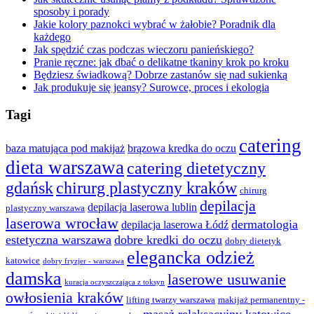
sposoby i porady
Jakie kolory paznokci wybrać w żałobie? Poradnik dla
każdego
Jak spędzić czas podczas wieczoru panieńskiego?
Pranie ręczne: jak dbać o delikatne tkaniny krok po kroku
Będziesz świadkową? Dobrze zastanów się nad sukienką
Jak produkuje się jeansy? Surowce, proces i ekologia
Tagi
catering
baza matująca pod makijaż
brązowa kredka do oczu
dieta warszawa
catering dietetyczny
gdańsk
chirurg plastyczny kraków
chirurg
depilacja
depilacja laserowa lublin
plastyczny warszawa
laserowa wrocław
dermatologia
depilacja laserowa Łódź
estetyczna warszawa
dobre kredki do oczu
dobry dietetyk
elegancka odzież
katowice
dobry fryzjer - warszawa
damska
laserowe usuwanie
kuracja oczyszczająca z toksyn
owłosienia kraków
lifting twarzy warszawa
makijaż permanentny -