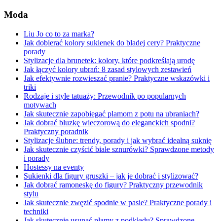
Moda
Liu Jo co to za marka?
Jak dobierać kolory sukienek do bladej cery? Praktyczne
porady
Stylizacje dla brunetek: kolory, które podkreślają urodę
Jak łączyć kolory ubrań: 8 zasad stylowych zestawień
Jak efektywnie rozwieszać pranie? Praktyczne wskazówki i
triki
Rodzaje i style tatuaży: Przewodnik po popularnych
motywach
Jak skutecznie zapobiegać plamom z potu na ubraniach?
Jak dobrać bluzkę wieczorową do eleganckich spodni?
Praktyczny poradnik
Stylizacje ślubne: trendy, porady i jak wybrać idealną suknię
Jak skutecznie czyścić białe sznurówki? Sprawdzone metody
i porady
Hostessy na eventy
Sukienki dla figury gruszki – jak je dobrać i stylizować?
Jak dobrać ramoneskę do figury? Praktyczny przewodnik
stylu
Jak skutecznie zwęzić spodnie w pasie? Praktyczne porady i
techniki
Jak skutecznie usunąć plamy z podkładu? Sprawdzone