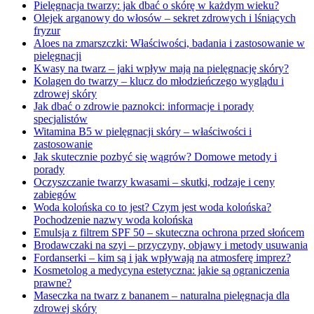
Pielęgnacja twarzy: jak dbać o skórę w każdym wieku?
Olejek arganowy do włosów – sekret zdrowych i lśniących
fryzur
Aloes na zmarszczki: Właściwości, badania i zastosowanie w
pielęgnacji
Kwasy na twarz – jaki wpływ mają na pielęgnację skóry?
Kolagen do twarzy – klucz do młodzieńczego wyglądu i
zdrowej skóry
Jak dbać o zdrowie paznokci: informacje i porady
specjalistów
Witamina B5 w pielęgnacji skóry – właściwości i
zastosowanie
Jak skutecznie pozbyć się wągrów? Domowe metody i
porady
Oczyszczanie twarzy kwasami – skutki, rodzaje i ceny
zabiegów
Woda kolońska co to jest? Czym jest woda kolońska?
Pochodzenie nazwy woda kolońska
Emulsja z filtrem SPF 50 – skuteczna ochrona przed słońcem
Brodawczaki na szyi – przyczyny, objawy i metody usuwania
Fordanserki – kim są i jak wpływają na atmosferę imprez?
Kosmetolog a medycyna estetyczna: jakie są ograniczenia
prawne?
Maseczka na twarz z bananem – naturalna pielęgnacja dla
zdrowej skóry