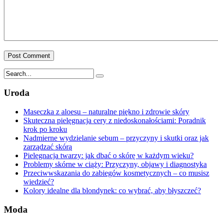
Uroda
Maseczka z aloesu – naturalne piękno i zdrowie skóry
Skuteczna pielęgnacja cery z niedoskonałościami: Poradnik
krok po kroku
Nadmierne wydzielanie sebum – przyczyny i skutki oraz jak
zarządzać skórą
Pielęgnacja twarzy: jak dbać o skórę w każdym wieku?
Problemy skórne w ciąży: Przyczyny, objawy i diagnostyka
Przeciwwskazania do zabiegów kosmetycznych – co musisz
wiedzieć?
Kolory idealne dla blondynek: co wybrać, aby błyszczeć?
Moda