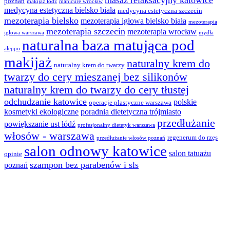
masaż relaksacyjny katowice
poznań
makijaż łódź
manicure wrocław
medycyna estetyczna bielsko biała
medycyna estetyczna szczecin
mezoterapia bielsko
mezoterapia igłowa bielsko biała
mezoterapia
mezoterapia szczecin
mezoterapia wrocław
igłowa warszawa
mydła
naturalna baza matująca pod
aleppo
makijaż
naturalny krem do
naturalny krem do twarzy
twarzy do cery mieszanej bez silikonów
naturalny krem do twarzy do cery tłustej
odchudzanie katowice
polskie
operacje plastyczne warszawa
kosmetyki ekologiczne
poradnia dietetyczna trójmiasto
przedłużanie
powiększanie ust łódź
profesjonalny dietetyk warszawa
włosów - warszawa
regenerum do rzęs
przedłużanie włosów poznań
salon odnowy katowice
salon tatuażu
opinie
szampon bez parabenów i sls
poznań