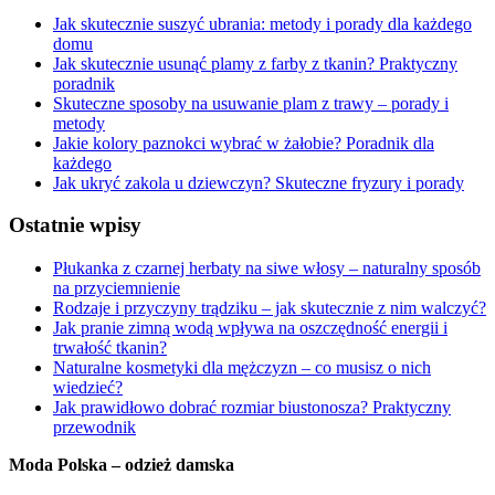
Jak skutecznie suszyć ubrania: metody i porady dla każdego
domu
Jak skutecznie usunąć plamy z farby z tkanin? Praktyczny
poradnik
Skuteczne sposoby na usuwanie plam z trawy – porady i
metody
Jakie kolory paznokci wybrać w żałobie? Poradnik dla
każdego
Jak ukryć zakola u dziewczyn? Skuteczne fryzury i porady
Ostatnie wpisy
Płukanka z czarnej herbaty na siwe włosy – naturalny sposób
na przyciemnienie
Rodzaje i przyczyny trądziku – jak skutecznie z nim walczyć?
Jak pranie zimną wodą wpływa na oszczędność energii i
trwałość tkanin?
Naturalne kosmetyki dla mężczyzn – co musisz o nich
wiedzieć?
Jak prawidłowo dobrać rozmiar biustonosza? Praktyczny
przewodnik
Moda Polska – odzież damska