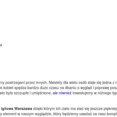
wa
my postrzegani przez innych. Niestety dla wielu osób staje się jedna 
nie kobiet spędza bardzo dużo czasu na dbaniu o wygląd i poprawę po
iało było szczupłe i umięśnione,
ale również
inwestujemy w różnego typ
a igłowa Warszawa
dzięki którym ich ciało ma stać się jeszcze pięknie
wy element w naszym wyglądzie, który będziemy uważać za nasz komplek