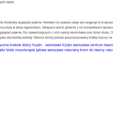
ymi nami.
a chciałaby wyglądać pięknie. Niestety nie zawsze udaje się osiągnąć to w sposób 
 na plażę w stroju kąpielowym. Związane jest to głównie z ich kompleksami spowod
wyglądać pięknie. Do najważniejszych z nich należy studniówka oraz dzień ślubu. Ob
ako atut każdej kobiety. Obecne trendy jednak spopularyzowały krótkie fryzury na 
tyczna kraków
dobry fryzjer - warszawa
fryzjer warszawa centrum
laser
sko biała
mezoterapia igłowa warszawa
naturalny krem do twarzy
natu