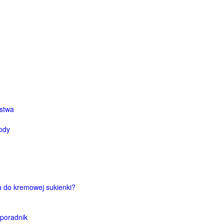
ństwa
ody
ka do kremowej sukienki?
 poradnik