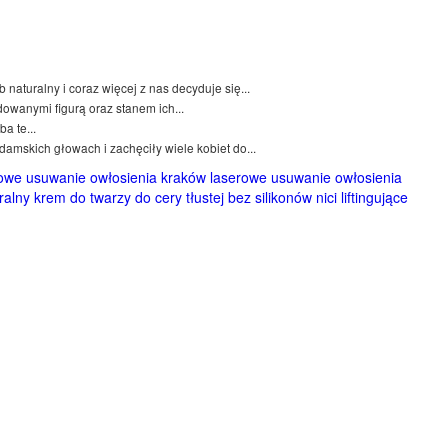
naturalny i coraz więcej z nas decyduje się...
owanymi figurą oraz stanem ich...
a te...
damskich głowach i zachęciły wiele kobiet do...
owe usuwanie owłosienia kraków
laserowe usuwanie owłosienia
ralny krem do twarzy do cery tłustej bez silikonów
nici liftingujące