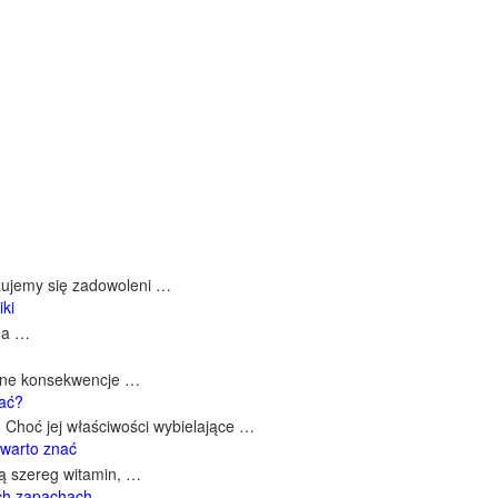
czujemy się zadowoleni …
iki
 na …
ażne konsekwencje …
wać?
 Choć jej właściwości wybielające …
 warto znać
ją szereg witamin, …
ich zapachach