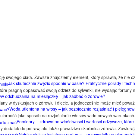
cję swojego ciała. Zawsze znajdziemy element, który sprawia, że nie 
Jak skutecznie zwęzić spodnie w pasie? Praktyczne porady i techn
które pragną dopasować swoją odzież do sylwetki, nie wydając fortuny
w odchudzania na miesiączkę – jak zadbać o zdrowie?
ijany w dyskusjach o zdrowiu i diecie, a jednocześnie może mieć pow
Woda utleniona na włosy – jak bezpiecznie rozjaśniać i pielęgno
popularność jako sposób na rozjaśnianie włosów w domowych warunkach.
Pomidory – zdrowotne właściwości i wartości odżywcze, które
zny dodatek do potraw, ale także prawdziwa skarbnica zdrowia. Zawiera
Najpiękniejsze kwiatowe perfumy – przewodnik po eleganck