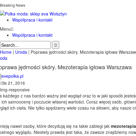
Breaking News
Współpraca i kontakt
Menu
Współpraca i kontakt
Home
|
Uroda
|
Poprawa jędrności skóry. Mezoterapia igłowa Warsza
roda
oprawa jędrności skóry. Mezoterapia igłowa Warszawa
evepolka.pl
|
lis 21, 2016
a każdego z nas bardzo ważny jest wygląd oraz to w jaki sposób jesteś
 ich samoocenę i poczucie własnej wartości. Coraz więcej osób, głów
gląd ich ciała. Nie tylko spędzamy wiele czasu na siłowni, aby nasze c
tnieją nawet osoby, które decydują się na takie zabiegi jak
mezoterapi
ealnego wyglądu. Niestety prawda jest taka, że zawsze znajdziemy no