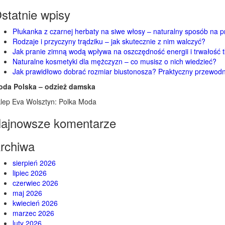
statnie wpisy
Płukanka z czarnej herbaty na siwe włosy – naturalny sposób na p
Rodzaje i przyczyny trądziku – jak skutecznie z nim walczyć?
Jak pranie zimną wodą wpływa na oszczędność energii i trwałość 
Naturalne kosmetyki dla mężczyzn – co musisz o nich wiedzieć?
Jak prawidłowo dobrać rozmiar biustonosza? Praktyczny przewodn
oda Polska – odzież damska
lep Eva Wolsztyn: Polka Moda
ajnowsze komentarze
rchiwa
sierpień 2026
lipiec 2026
czerwiec 2026
maj 2026
kwiecień 2026
marzec 2026
luty 2026