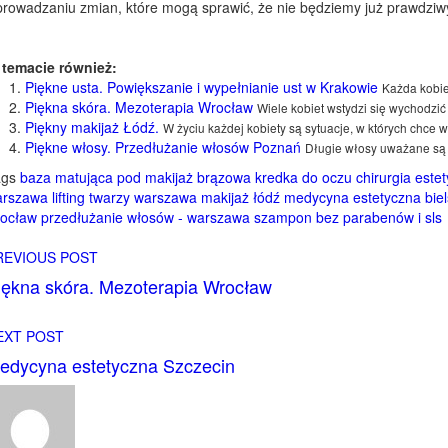
rowadzaniu zmian, które mogą sprawić, że nie będziemy już prawdziw
temacie również:
Piękne usta. Powiększanie i wypełnianie ust w Krakowie
Każda kobiet
Piękna skóra. Mezoterapia Wrocław
Wiele kobiet wstydzi się wychodzić
Piękny makijaż Łódź.
W życiu każdej kobiety są sytuacje, w których chce 
Piękne włosy. Przedłużanie włosów Poznań
Długie włosy uważane są j
ags
baza matująca pod makijaż
brązowa kredka do oczu
chirurgia este
arszawa
lifting twarzy warszawa
makijaż łódź
medycyna estetyczna biel
ocław
przedłużanie włosów - warszawa
szampon bez parabenów i sls
REVIOUS POST
iękna skóra. Mezoterapia Wrocław
EXT POST
edycyna estetyczna Szczecin