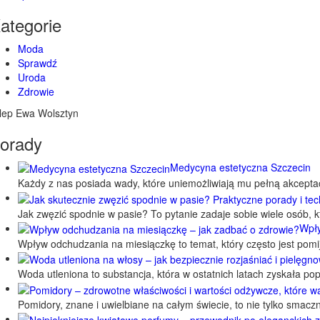
ategorie
Moda
Sprawdź
Uroda
Zdrowie
lep Ewa Wolsztyn
orady
Medycyna estetyczna Szczecin
Każdy z nas posiada wady, które uniemożliwiają mu pełną akcepta
Jak zwęzić spodnie w pasie? To pytanie zadaje sobie wiele osób, 
Wpły
Wpływ odchudzania na miesiączkę to temat, który często jest pom
Woda utleniona to substancja, która w ostatnich latach zyskała 
Pomidory, znane i uwielbiane na całym świecie, to nie tylko smac