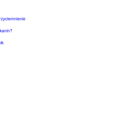
rzyciemnienie
tkanin?
ik