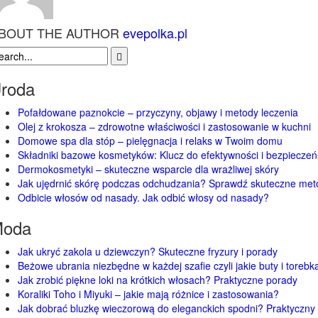
BOUT THE AUTHOR
evepolka.pl
roda
Pofałdowane paznokcie – przyczyny, objawy i metody leczenia
Olej z krokosza – zdrowotne właściwości i zastosowanie w kuchni
Domowe spa dla stóp – pielęgnacja i relaks w Twoim domu
Składniki bazowe kosmetyków: Klucz do efektywności i bezpiecze
Dermokosmetyki – skuteczne wsparcie dla wrażliwej skóry
Jak ujędrnić skórę podczas odchudzania? Sprawdź skuteczne met
Odbicie włosów od nasady. Jak odbić włosy od nasady?
oda
Jak ukryć zakola u dziewczyn? Skuteczne fryzury i porady
Beżowe ubrania niezbędne w każdej szafie czyli jakie buty i toreb
Jak zrobić piękne loki na krótkich włosach? Praktyczne porady
Koraliki Toho i Miyuki – jakie mają różnice i zastosowania?
Jak dobrać bluzkę wieczorową do eleganckich spodni? Praktyczny