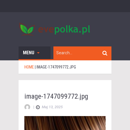
MENU
HOME
|
IMAGE-1747099772.JPG
image-1747099772.jpg
|
Maj 13, 2025