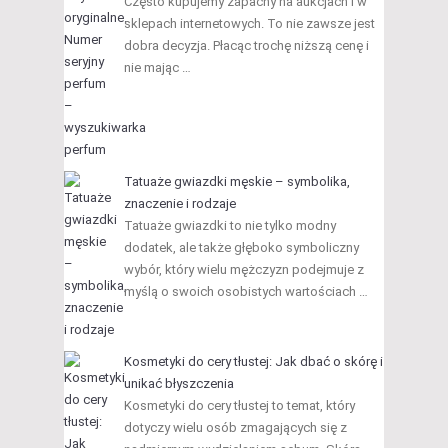
Często kupujemy zapachy na aukcjach i w
sklepach internetowych. To nie zawsze jest
dobra decyzja. Płacąc trochę niższą cenę i
nie mając …
Tatuaże gwiazdki męskie – symbolika,
znaczenie i rodzaje
Tatuaże gwiazdki to nie tylko modny
dodatek, ale także głęboko symboliczny
wybór, który wielu mężczyzn podejmuje z
myślą o swoich osobistych wartościach …
Kosmetyki do cery tłustej: Jak dbać o skórę i
unikać błyszczenia
Kosmetyki do cery tłustej to temat, który
dotyczy wielu osób zmagających się z