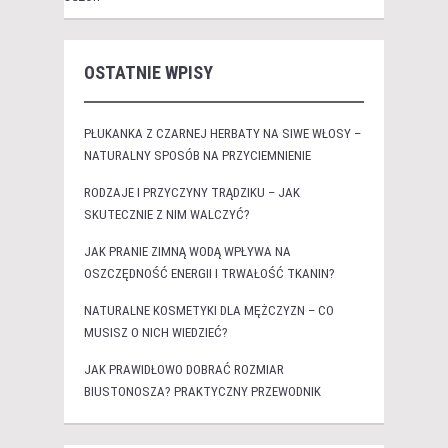
OSTATNIE WPISY
PŁUKANKA Z CZARNEJ HERBATY NA SIWE WŁOSY –
NATURALNY SPOSÓB NA PRZYCIEMNIENIE
RODZAJE I PRZYCZYNY TRĄDZIKU – JAK
SKUTECZNIE Z NIM WALCZYĆ?
JAK PRANIE ZIMNĄ WODĄ WPŁYWA NA
OSZCZĘDNOŚĆ ENERGII I TRWAŁOŚĆ TKANIN?
NATURALNE KOSMETYKI DLA MĘŻCZYZN – CO
MUSISZ O NICH WIEDZIEĆ?
JAK PRAWIDŁOWO DOBRAĆ ROZMIAR
BIUSTONOSZA? PRAKTYCZNY PRZEWODNIK