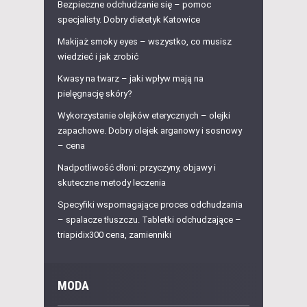
Bezpieczne odchudzanie się – pomoc
specjalisty. Dobry dietetyk Katowice
Makijaż smoky eyes – wszystko, co musisz
wiedzieć i jak zrobić
Kwasy na twarz – jaki wpływ mają na
pielęgnację skóry?
Wykorzystanie olejków eterycznych – olejki
zapachowe. Dobry olejek arganowy i sosnowy
– cena
Nadpotliwość dłoni: przyczyny, objawy i
skuteczne metody leczenia
Specyfiki wspomagające proces odchudzania
– spalacze tłuszczu. Tabletki odchudzające –
triapidix300 cena, zamienniki
MODA