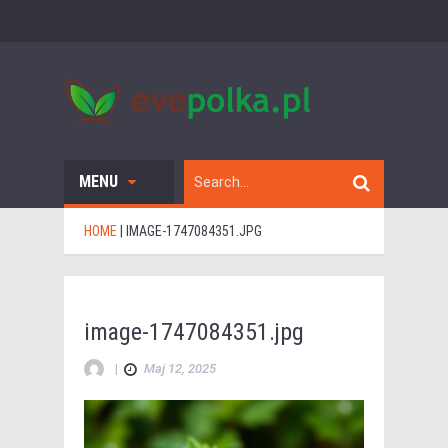
MENU
HOME
|
IMAGE-1747084351.JPG
image-1747084351.jpg
|
Maj 12, 2025