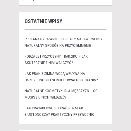
OSTATNIE WPISY
PŁUKANKA Z CZARNEJ HERBATY NA SIWE WŁOSY –
NATURALNY SPOSÓB NA PRZYCIEMNIENIE
RODZAJE I PRZYCZYNY TRĄDZIKU – JAK
SKUTECZNIE Z NIM WALCZYĆ?
JAK PRANIE ZIMNĄ WODĄ WPŁYWA NA
OSZCZĘDNOŚĆ ENERGII I TRWAŁOŚĆ TKANIN?
NATURALNE KOSMETYKI DLA MĘŻCZYZN – CO
MUSISZ O NICH WIEDZIEĆ?
JAK PRAWIDŁOWO DOBRAĆ ROZMIAR
BIUSTONOSZA? PRAKTYCZNY PRZEWODNIK