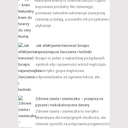
Naturalne kremy to obecnie bardzo często
kupowane produkty. Nic dziwnego,
ponieważ naturalne substancje zazwyczaj
rzadziej uczulają, a ponadto ich pozyskanie i
utylizacja …
Jak efektywnie trenować biceps:
najważniejsze ćwiczenia i techniki
Biceps to jeden z najbardziej pożądanych
symboli siły i sprawności wśród mężczyzn.
To nie tylko grupa mięśniowa
odpowiedzialna za zginanie łokcia, ale …
Zdrowe ciasta i ciasteczka – przepisy na
pyszne i niskokaloryczne desery
Zdrowe ciasta i ciasteczka to nie tylko
alternatywa dla tradycyjnych słodkości, ale
również sposób na połączenie przyjemności