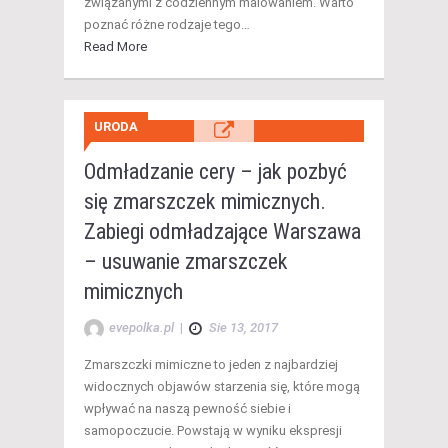
związanymi z codziennym malowaniem. Warto
poznać różne rodzaje tego…
Read More
URODA
Odmładzanie cery – jak pozbyć
się zmarszczek mimicznych.
Zabiegi odmładzające Warszawa
– usuwanie zmarszczek
mimicznych
evepolka.pl
|
Sie 13, 2017
Zmarszczki mimiczne to jeden z najbardziej
widocznych objawów starzenia się, które mogą
wpływać na naszą pewność siebie i
samopoczucie. Powstają w wyniku ekspresji