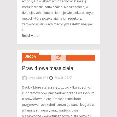
emocji, a z wiekiem ich obecność staje się
coraz bardziej zauważalna. Na szczęście, w
dzisiejszych czasach istnieje wiele skutecznych
metod, które pozwalają na ich redukcję,
zarówno w klinikach medycyny estetycznej, jak
i…
Read More
URODA
Prawidłowa masa ciała
evepolka.pl
|
Mar 5, 2017
Osoby, które starają się zrzucić kilka zbędnych
kilogramów powinny zadbać przede wszystkim
o prawidłową dietę. Zmniejszenie ilości
przyjmowanych kalorii, zróżnicowana, bogata w
witaminy i minerały oraz wartościowe
nienasycone kwasy tłuszczowe dieta pozwoli