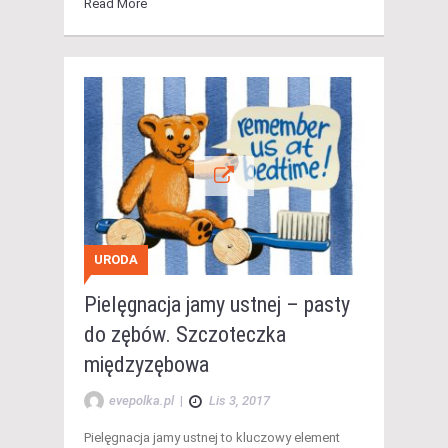
Read More
URODA
Pielęgnacja jamy ustnej – pasty
do zębów. Szczoteczka
międzyzębowa
evepolka.pl
|
Lis 3, 2017
Pielęgnacja jamy ustnej to kluczowy element