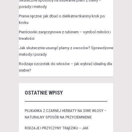
Skuteczne sposoby na usuwanie plam z trawy –
porady i metody
Pranie ręczne: jak dbać o delikatne tkaniny krok po
kroku
Pierścionki zaręczynowe z rubinem – symbol miłości i
trwałości
Jak skutecznie usunąć plamy z owoców? Sprawdzone
metody i porady
Rodzaje szczotek do włosów – jak wybrać idealną dla
siebie?
OSTATNIE WPISY
PŁUKANKA Z CZARNEJ HERBATY NA SIWE WŁOSY –
NATURALNY SPOSÓB NA PRZYCIEMNIENIE
RODZAJE I PRZYCZYNY TRĄDZIKU – JAK